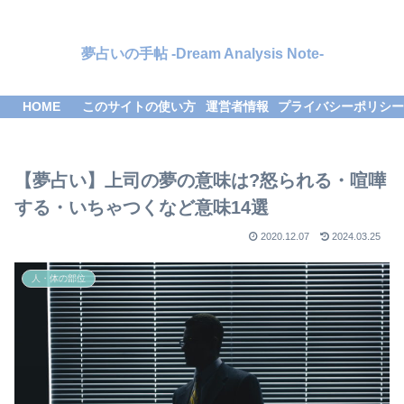
夢占いの手帖 -Dream Analysis Note-
HOME
このサイトの使い方
運営者情報
プライバシーポリシー
【夢占い】上司の夢の意味は?怒られる・喧嘩
する・いちゃつくなど意味14選
2020.12.07
2024.03.25
人・体の部位