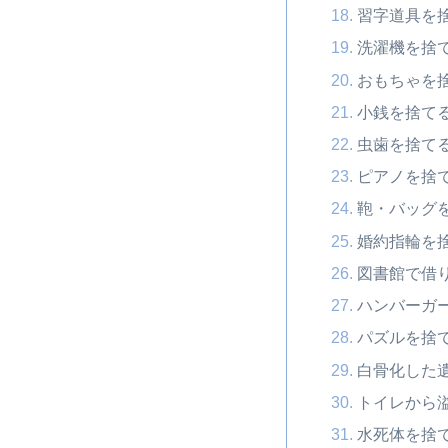
習字道具を
洗濯機を捨
おもちゃを
小銭を捨て
虫歯を捨て
ピアノを捨
鞄・バッグ
婚約指輪を
図書館で借
ハンバーガ
パズルを捨
白骨化した
トイレから
水死体を捨