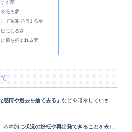
葬する夢
真を撮る夢
見して冤罪で捕まる夢
ンビになる夢
霊に腕を掴まれる夢
いて
な感情や過去を捨て去る」
などを暗示していま
、基本的に
状況の好転や再出発できること
を表し