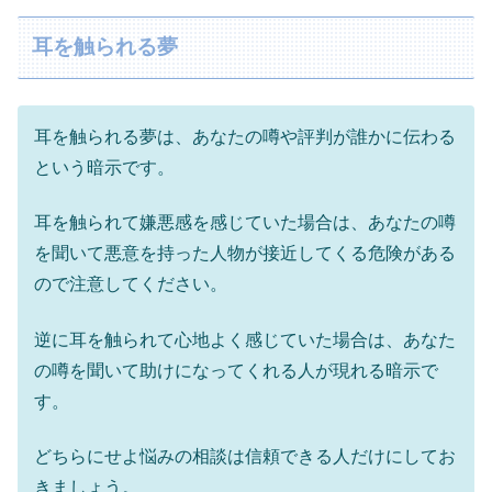
耳を触られる夢
耳を触られる夢は、あなたの噂や評判が誰かに伝わる
という暗示です。
耳を触られて嫌悪感を感じていた場合は、あなたの噂
を聞いて悪意を持った人物が接近してくる危険がある
ので注意してください。
逆に耳を触られて心地よく感じていた場合は、あなた
の噂を聞いて助けになってくれる人が現れる暗示で
す。
どちらにせよ悩みの相談は信頼できる人だけにしてお
きましょう。