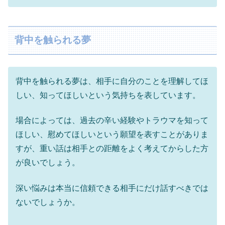
背中を触られる夢
背中を触られる夢は、相手に自分のことを理解してほ
しい、知ってほしいという気持ちを表しています。
場合によっては、過去の辛い経験やトラウマを知って
ほしい、慰めてほしいという願望を表すことがありま
すが、重い話は相手との距離をよく考えてからした方
が良いでしょう。
深い悩みは本当に信頼できる相手にだけ話すべきでは
ないでしょうか。