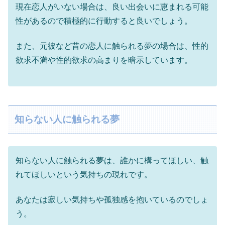
現在恋人がいない場合は、良い出会いに恵まれる可能
性があるので積極的に行動すると良いでしょう。
また、元彼など昔の恋人に触られる夢の場合は、性的
欲求不満や性的欲求の高まりを暗示しています。
知らない人に触られる夢
知らない人に触られる夢は、誰かに構ってほしい、触
れてほしいという気持ちの現れです。
あなたは寂しい気持ちや孤独感を抱いているのでしょ
う。