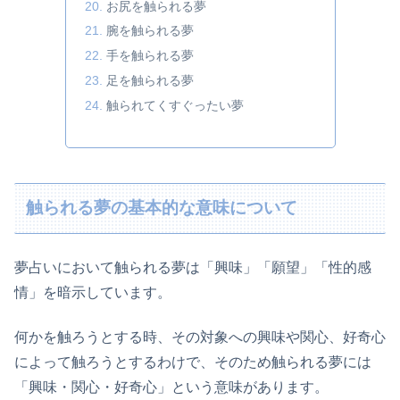
お尻を触られる夢
腕を触られる夢
手を触られる夢
足を触られる夢
触られてくすぐったい夢
触られる夢の基本的な意味について
夢占いにおいて触られる夢は「興味」「願望」「性的感
情」を暗示しています。
何かを触ろうとする時、その対象への興味や関心、好奇心
によって触ろうとするわけで、そのため触られる夢には
「興味・関心・好奇心」という意味があります。