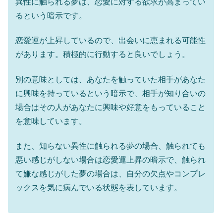
異性に触られる夢は、恋愛に対する欲求が高まってい
るという暗示です。
恋愛運が上昇しているので、出会いに恵まれる可能性
があります。積極的に行動すると良いでしょう。
別の意味としては、あなたを触っていた相手があなた
に興味を持っているという暗示で、相手が知り合いの
場合はその人があなたに興味や好意をもっていること
を意味しています。
また、知らない異性に触られる夢の場合、触られても
悪い感じがしない場合は恋愛運上昇の暗示で、触られ
て嫌な感じがした夢の場合は、自分の欠点やコンプレ
ックスを気に病んでいる状態を表しています。