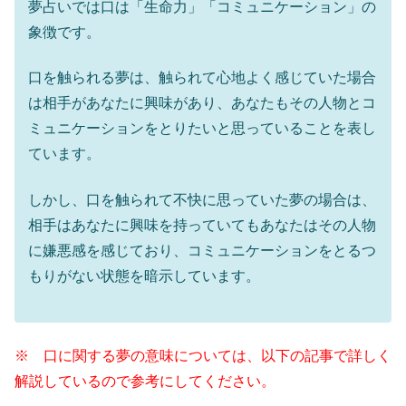
夢占いでは口は「生命力」「コミュニケーション」の
象徴です。
口を触られる夢は、触られて心地よく感じていた場合
は相手があなたに興味があり、あなたもその人物とコ
ミュニケーションをとりたいと思っていることを表し
ています。
しかし、口を触られて不快に思っていた夢の場合は、
相手はあなたに興味を持っていてもあなたはその人物
に嫌悪感を感じており、コミュニケーションをとるつ
もりがない状態を暗示しています。
※ 口に関する夢の意味については、以下の記事で詳しく
解説しているので参考にしてください。