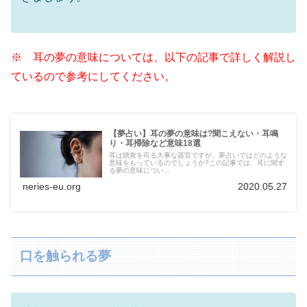
※ 耳の夢の意味については、以下の記事で詳しく解説し
ているので参考にしてください。
【夢占い】耳の夢の意味は?聞こえない・耳鳴
り・耳掃除など意味18選
耳は聴覚を司る大事な器官ですが、夢占いではどのような
意味をもっているのでしょうか?この記事では、耳に関す
る夢の意味につい...
neries-eu.org
2020.05.27
口を触られる夢