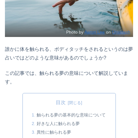
Photo by
Aaron Lee
on
Unsplash
誰かに体を触られる、ボディタッチをされるというのは夢
占いではどのような意味があるのでしょうか?
この記事では、触られる夢の意味について解説していま
す。
目次
触られる夢の基本的な意味について
好きな人に触られる夢
異性に触られる夢