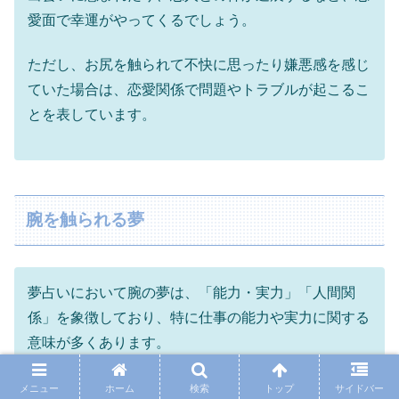
愛面で幸運がやってくるでしょう。
ただし、お尻を触られて不快に思ったり嫌悪感を感じ
ていた場合は、恋愛関係で問題やトラブルが起こるこ
とを表しています。
腕を触られる夢
夢占いにおいて腕の夢は、「能力・実力」「人間関
係」を象徴しており、特に仕事の能力や実力に関する
意味が多くあります。
そして腕を触られる夢は、相手があなたに興味や関心
メニュー
ホーム
検索
トップ
サイドバー