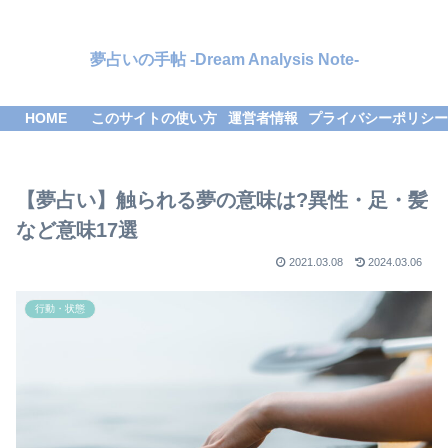
夢占いの手帖 -Dream Analysis Note-
HOME
このサイトの使い方
運営者情報
プライバシーポリシー
【夢占い】触られる夢の意味は?異性・足・髪
など意味17選
2021.03.08
2024.03.06
行動・状態