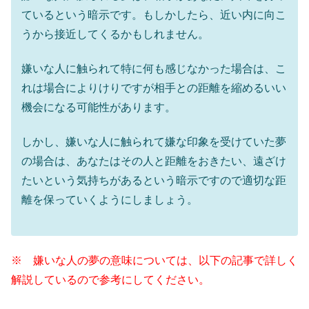
ているという暗示です。もしかしたら、近い内に向こ
うから接近してくるかもしれません。
嫌いな人に触られて特に何も感じなかった場合は、こ
れは場合によりけりですが相手との距離を縮めるいい
機会になる可能性があります。
しかし、嫌いな人に触られて嫌な印象を受けていた夢
の場合は、あなたはその人と距離をおきたい、遠ざけ
たいという気持ちがあるという暗示ですので適切な距
離を保っていくようにしましょう。
※ 嫌いな人の夢の意味については、以下の記事で詳しく
解説しているので参考にしてください。