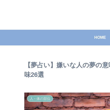
HOME
【夢占い】嫌いな人の夢の意
味26選
人・体の部位