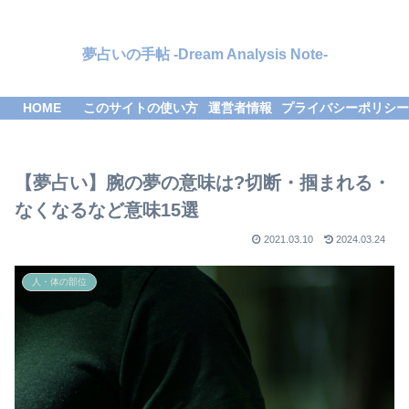
夢占いの手帖 -Dream Analysis Note-
HOME
このサイトの使い方
運営者情報
プライバシーポリシー
【夢占い】腕の夢の意味は?切断・掴まれる・
なくなるなど意味15選
2021.03.10
2024.03.24
人・体の部位