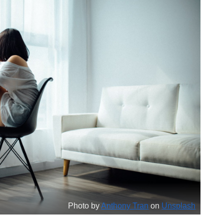
Photo by
Anthony Tran
on
Unsplash