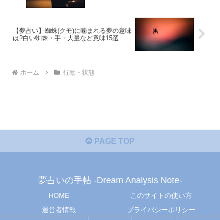
【夢占い】蜘蛛(クモ)に噛まれる夢の意味
は?白い蜘蛛・手・大量など意味15選
ホーム
行動・状態
PAGE TOP
夢占いの手帖 -Dream Analysis Note-
HOME
このサイトの使い方
運営者情報
プライバシーポリシー