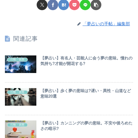
「夢占いの手帖」編集部
関連記事
【夢占い】有名人・芸能人に会う夢の意味。憧れの
行動・状態
気持ち?才能が開花する?
【夢占い】歩く夢の意味は?遅い・異性・山道など
行動・状態
意味20選
【夢占い】カンニングの夢の意味。不安や後ろめた
行動・状態
さの暗示?