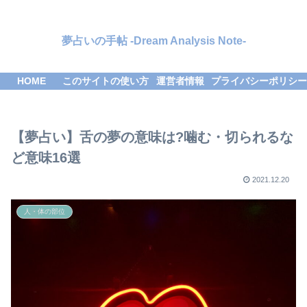
夢占いの手帖 -Dream Analysis Note-
HOME
このサイトの使い方
運営者情報
プライバシーポリシー
【夢占い】舌の夢の意味は?噛む・切られるな
ど意味16選
2021.12.20
人・体の部位