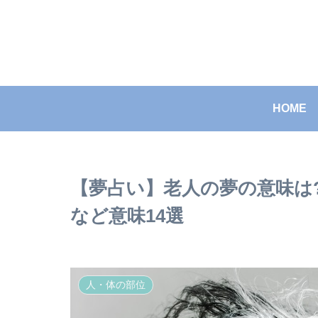
HOME
【夢占い】老人の夢の意味は
など意味14選
人・体の部位