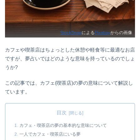
StockSnap
による
Pixabay
からの画像
カフェや喫茶店はちょっとした休憩や軽食等に最適なお店
ですが、夢占いではどのような意味を持っているのでしょ
うか?
この記事では、カフェ(喫茶店)の夢の意味について解説し
ています。
目次
カフェ・喫茶店の夢の基本的な意味について
一人でカフェ・喫茶店にいる夢