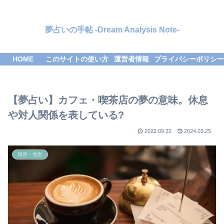
夢占いの手帖 -Dream Analysis Note-
HOME
このサイトの使い方
運営者情報
プライバシーポリシー
【夢占い】カフェ・喫茶店の夢の意味。休息
や対人関係を表している?
2022.09.22
2024.03.25
場所・地形