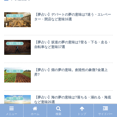
【夢占い】デパートの夢の意味は?迷う・エレベー
場所・地形
ター・閉店など意味16選
【夢占い】坂道の夢の意味は?登る・下る・走る・
場所・地形
自転車など意味17選
【夢占い】畑の夢の意味。創造性の象徴?金運上
場所・地形
昇?
【夢占い】海の夢の意味は?落ちる・溺れる・海底
場所・地形
など意味26選
メニュー
ホーム
検索
トップ
サイドバー