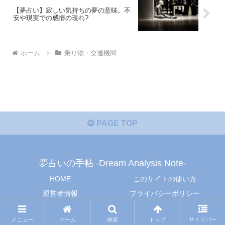
【夢占い】寂しい気持ちの夢の意味。不
安や現実での感情の現れ?
ホーム
乗り物・交通機関
PAGE TOP
夢占いの手帖 -Dream Analysis Note-
HOME
このサイトの使い方
運営者情報
プライバシーポリシー
© 2019 夢占いの手帖 -Dream Analysis Note-.
メニュー
ホーム
検索
トップ
サイドバー