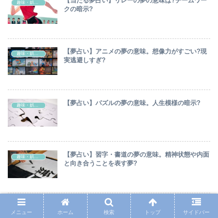
【当たる夢占い】リレーの夢の意味は?チームワー
趣味・娯楽・スポーツ
クの暗示?
【夢占い】アニメの夢の意味。想像力がすごい?現
趣味・娯楽・スポーツ
実逃避しすぎ?
【夢占い】パズルの夢の意味。人生模様の暗示?
趣味・娯楽・スポーツ
【夢占い】習字・書道の夢の意味。精神状態や内面
趣味・娯楽・スポーツ
と向き合うことを表す夢?
【夢占い】登山・山登りの夢の意味は?頂上・落ち
趣味・娯楽・スポーツ
メニュー
ホーム
検索
トップ
サイドバー
るなど意味15選