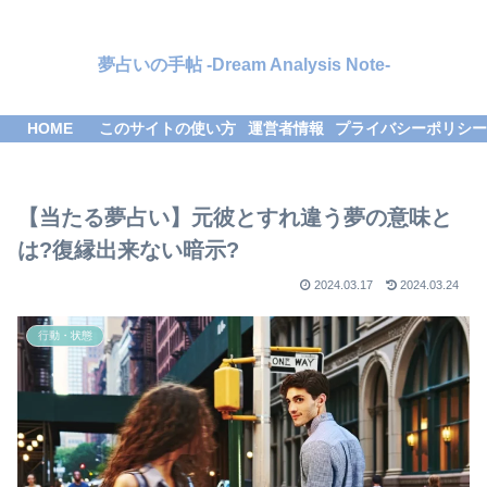
夢占いの手帖 -Dream Analysis Note-
HOME
このサイトの使い方
運営者情報
プライバシーポリシー
【当たる夢占い】元彼とすれ違う夢の意味と
は?復縁出来ない暗示?
2024.03.17
2024.03.24
行動・状態