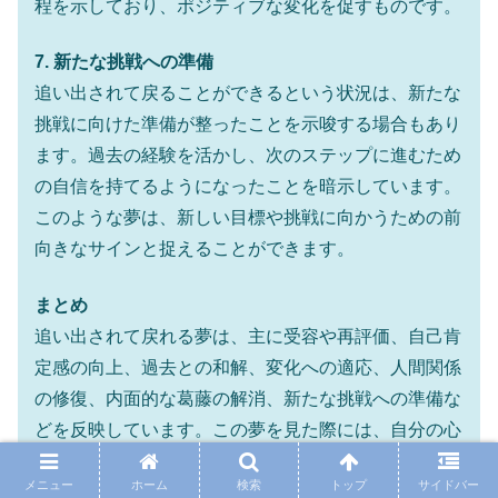
程を示しており、ポジティブな変化を促すものです。
7. 新たな挑戦への準備
追い出されて戻ることができるという状況は、新たな
挑戦に向けた準備が整ったことを示唆する場合もあり
ます。過去の経験を活かし、次のステップに進むため
の自信を持てるようになったことを暗示しています。
このような夢は、新しい目標や挑戦に向かうための前
向きなサインと捉えることができます。
まとめ
追い出されて戻れる夢は、主に受容や再評価、自己肯
定感の向上、過去との和解、変化への適応、人間関係
の修復、内面的な葛藤の解消、新たな挑戦への準備な
どを反映しています。この夢を見た際には、自分の心
の状態や過去の経験を振り返り、成長の機会として捉
メニュー
ホーム
検索
トップ
サイドバー
えることが重要です。自己理解を深め、ポジティブな