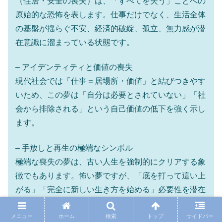
（住居・安全の喪失）は、「すべてを失う」ことへの
原始的な恐怖を表します。仕事だけでなく、生活全体
の基盤が揺らぐ不安、経済的破綻、孤立、無力感が潜
在意識に溜まっている状態です。
– アイデンティティと価値の喪失
現代社会では「仕事＝居場所・価値」と結びつきやす
いため、この夢は「自分は必要とされていない」「社
会から排除される」という自己価値の低下を強く示し
ます。
– 手放しと再生の極端なシンボル
極端な喪失の夢は、古い人生を強制的にクリアする象
徴でもあります。怖い夢ですが、「底を打って這い上
がる」「完全に新しい生き方を始める」必要性を潜在
意識が訴えているケースもあります。
メニュー
ホーム
検索
トップ
サイドバー