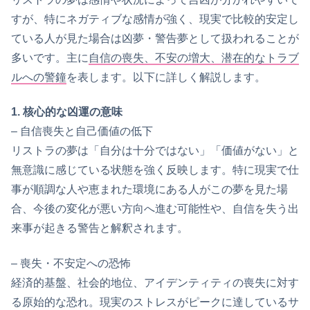
すが、特にネガティブな感情が強く、現実で比較的安定し
ている人が見た場合は凶夢・警告夢として扱われることが
多いです。主に
自信の喪失、不安の増大、潜在的なトラブ
ルへの警鐘
を表します。以下に詳しく解説します。
1. 核心的な凶運の意味
– 自信喪失と自己価値の低下
リストラの夢は「自分は十分ではない」「価値がない」と
無意識に感じている状態を強く反映します。特に現実で仕
事が順調な人や恵まれた環境にある人がこの夢を見た場
合、今後の変化が悪い方向へ進む可能性や、自信を失う出
来事が起きる警告と解釈されます。
– 喪失・不安定への恐怖
経済的基盤、社会的地位、アイデンティティの喪失に対す
る原始的な恐れ。現実のストレスがピークに達しているサ