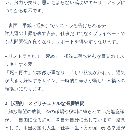
ン。努力が実り、思いもよらない成功やキャリアアップに
つながる暗示です。
– 書面（手紙・通知）でリストラを告げられる夢
対人運の上昇を表す吉夢。仕事だけでなくプライベートで
も人間関係が良くなり、サポートを得やすくなります。
– リストラされて「死ぬ」・極端に落ち込むが目覚めてス
ッキリする夢
「死＝再生」の象徴が重なり、苦しい状況が終わり、運気
が大きく好転するサイン。一時的な辛さが新しい幸福への
転換点になります。
3. 心理的・スピリチュアルな深層解釈
– 解放願望の成就：今の職場や役割に縛られていた無意識
が、「自由になる許可」を自分自身に出しています。結果
として、本当の望む人生・仕事・生き方が見つかる幸運が