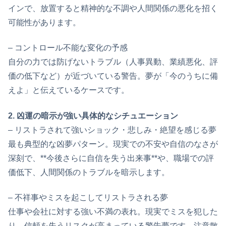
インで、放置すると精神的な不調や人間関係の悪化を招く
可能性があります。
– コントロール不能な変化の予感
自分の力では防げないトラブル（人事異動、業績悪化、評
価の低下など）が近づいている警告。夢が「今のうちに備
えよ」と伝えているケースです。
2. 凶運の暗示が強い具体的なシチュエーション
– リストラされて強いショック・悲しみ・絶望を感じる夢
最も典型的な凶夢パターン。現実での不安や自信のなさが
深刻で、**今後さらに自信を失う出来事**や、職場での評
価低下、人間関係のトラブルを暗示します。
– 不祥事やミスを起こしてリストラされる夢
仕事や会社に対する強い不満の表れ。現実でミスを犯した
り、信頼を失うリスクが高まっている警告夢です。注意散